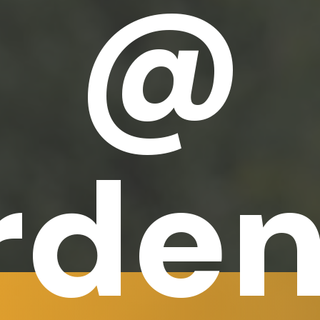
@
rden