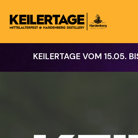
Skip
to
main
content
KEILERTAGE
VOM
15.05.
BI