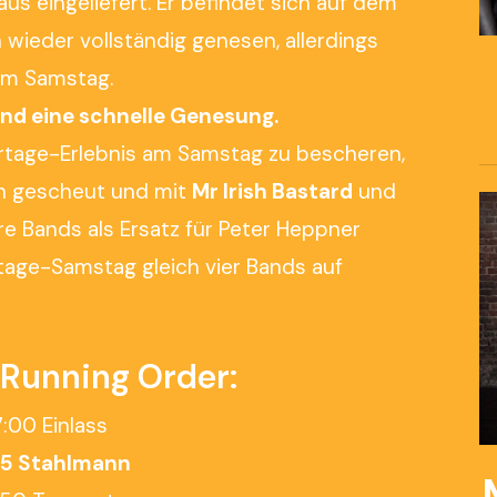
us eingeliefert. Er befindet sich auf dem
wieder vollständig genesen, allerdings
 am Samstag.
nd eine schnelle Genesung.
ertage-Erlebnis am Samstag zu bescheren,
n gescheut und mit
Mr Irish Bastard
und
e Bands als Ersatz für Peter Heppner
tage-Samstag gleich vier Bands auf
 Running Order:
7:00 Einlass
45 Stahlmann