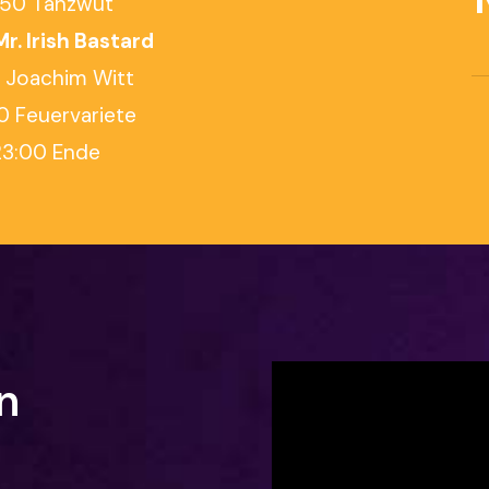
:50 Tanzwut
Mr. Irish Bastard
0 Joachim Witt
0 Feuervariete
23:00 Ende
n