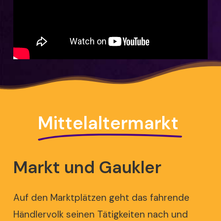
Mittelaltermarkt
Markt
und
Gaukler
Auf den Marktplätzen geht das fahrende
Händlervolk seinen Tätigkeiten nach und