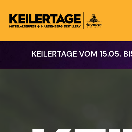
Skip
to
main
content
KEILERTAGE
VOM
15.05.
BI