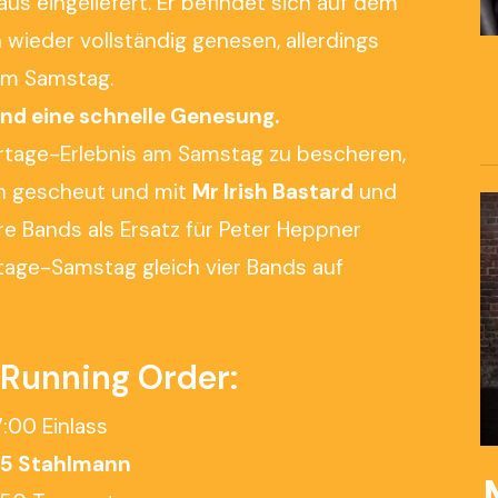
us eingeliefert. Er befindet sich auf dem
wieder vollständig genesen, allerdings
 am Samstag.
nd eine schnelle Genesung.
ertage-Erlebnis am Samstag zu bescheren,
n gescheut und mit
Mr Irish Bastard
und
e Bands als Ersatz für Peter Heppner
tage-Samstag gleich vier Bands auf
 Running Order:
7:00 Einlass
45 Stahlmann