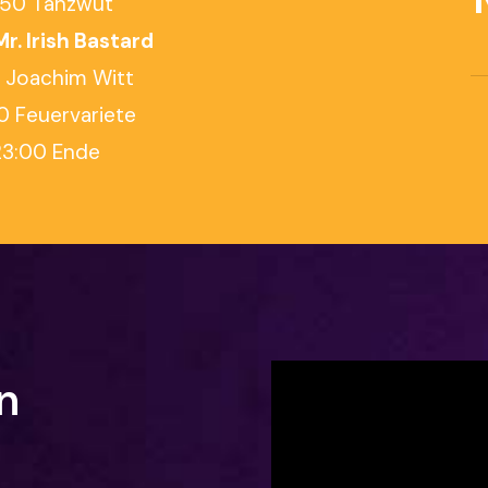
:50 Tanzwut
Mr. Irish Bastard
0 Joachim Witt
0 Feuervariete
23:00 Ende
n