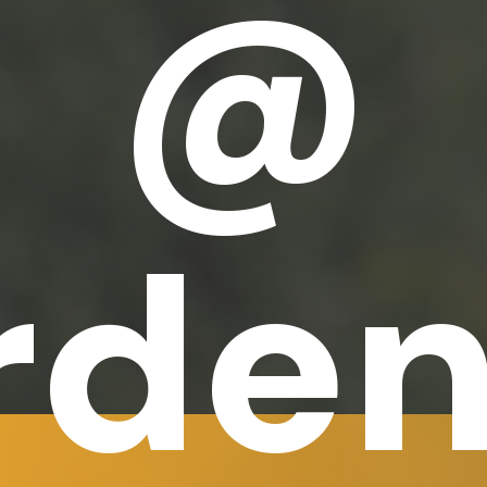
@
rden