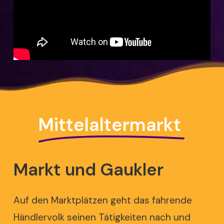
Mittelaltermarkt
Markt
und
Gaukler
Auf den Marktplätzen geht das fahrende
Händlervolk seinen Tätigkeiten nach und