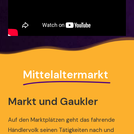
Mittelaltermarkt
Markt
und
Gaukler
Auf den Marktplätzen geht das fahrende
Händlervolk seinen Tätigkeiten nach und