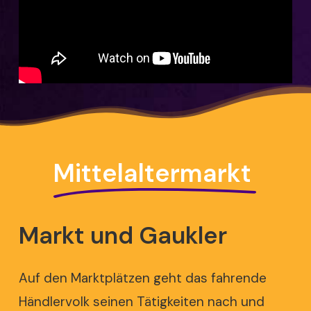
Mittelaltermarkt
Markt
und
Gaukler
Auf den Marktplätzen geht das fahrende
Händlervolk seinen Tätigkeiten nach und