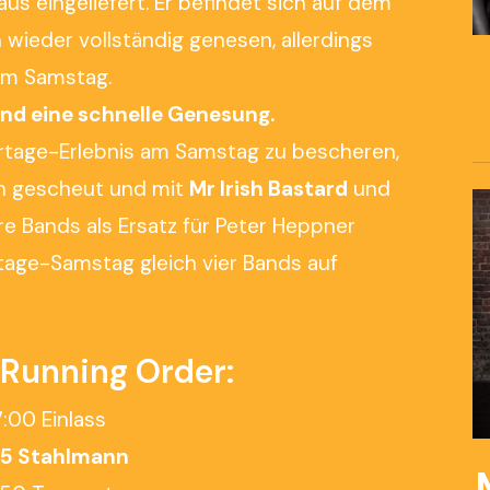
us eingeliefert. Er befindet sich auf dem
wieder vollständig genesen, allerdings
 am Samstag.
nd eine schnelle Genesung.
ertage-Erlebnis am Samstag zu bescheren,
n gescheut und mit
Mr Irish Bastard
und
e Bands als Ersatz für Peter Heppner
tage-Samstag gleich vier Bands auf
 Running Order:
7:00 Einlass
45 Stahlmann