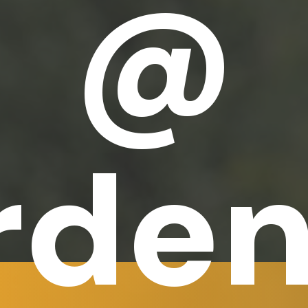
@
rden