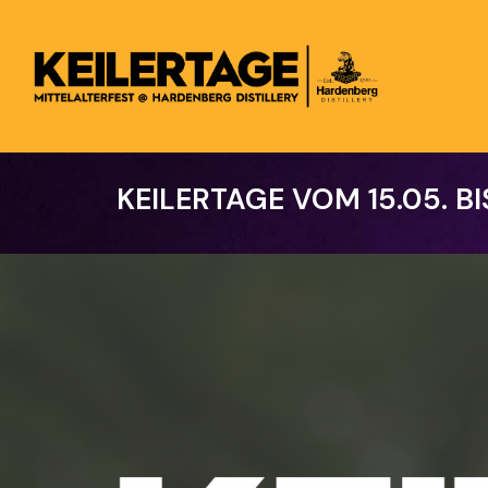
Skip
to
main
content
KEILERTAGE
VOM
15.05.
BI