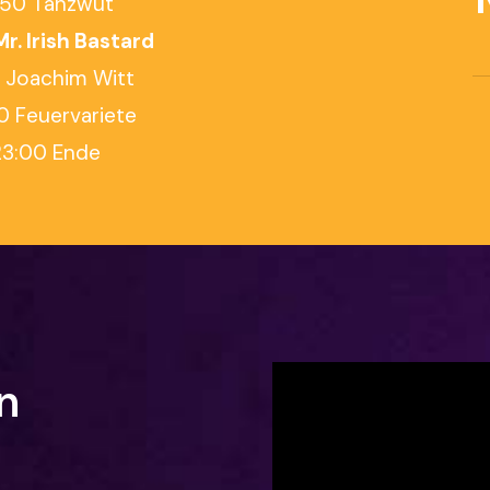
:50 Tanzwut
Mr. Irish Bastard
0 Joachim Witt
0 Feuervariete
23:00 Ende
n